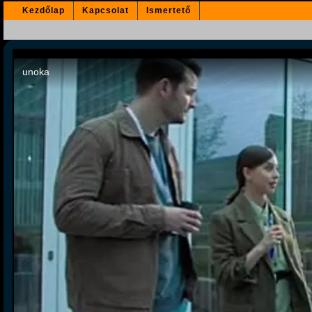
Kezdőlap
Kapcsolat
Ismertető