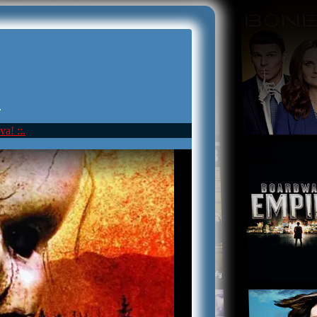
.
va! ::.