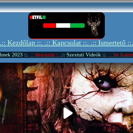
.:: Kezdőlap ::.
.:: Kapcsolat ::.
.:: Ismertető ::
Filmek 2023 ::.
.:: Szextuti Videók ::.
.:: Megosztás ::.
.:: Ide Kattint