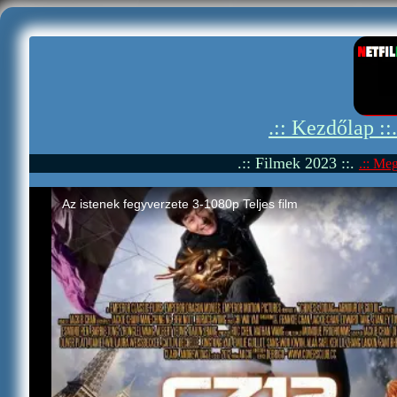
.:: Kezdőlap ::
.:: Filmek 2023 ::.
.:: Meg