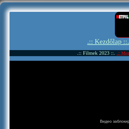
.:: Kezdőlap ::
.:: Filmek 2023 ::.
.:: Meg