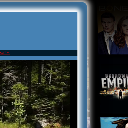
.
va! ::.