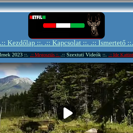
.:: Kezdőlap ::.
.:: Kapcsolat ::.
.:: Ismertető ::
Filmek 2023 ::.
.:: Szextuti Videók ::.
.:: Megosztás ::.
.:: Ide Kattint