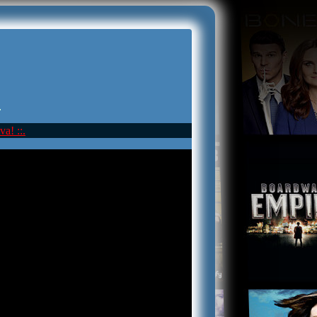
.
va! ::.