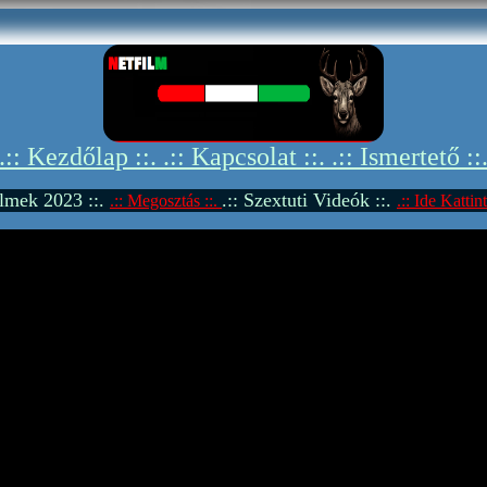
.:: Kezdőlap ::.
.:: Kapcsolat ::.
.:: Ismertető ::
Filmek 2023 ::.
.:: Szextuti Videók ::.
.:: Megosztás ::.
.:: Ide Kattint