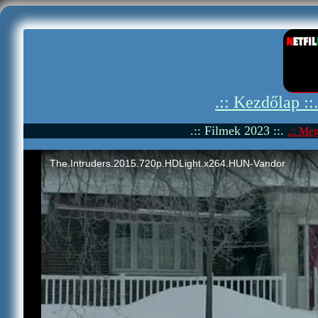
.:: Kezdőlap ::
.:: Filmek 2023 ::.
.:: Meg