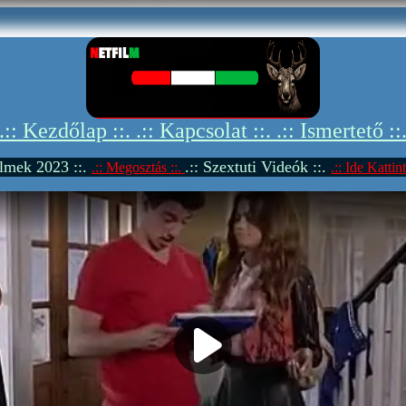
.:: Kezdőlap ::.
.:: Kapcsolat ::.
.:: Ismertető ::
Filmek 2023 ::.
.:: Szextuti Videók ::.
.:: Megosztás ::.
.:: Ide Kattint