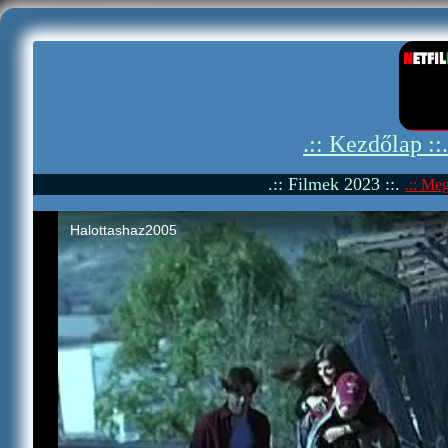
.:: Kezdőlap ::
.:: Filmek 2023 ::.
.:: Meg