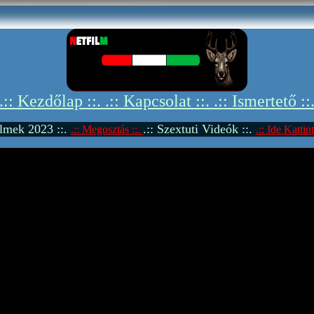
.:: Kezdőlap ::.
.:: Kapcsolat ::.
.:: Ismertető ::
Filmek 2023 ::.
.:: Szextuti Videók ::.
.:: Megosztás ::.
.:: Ide Kattint