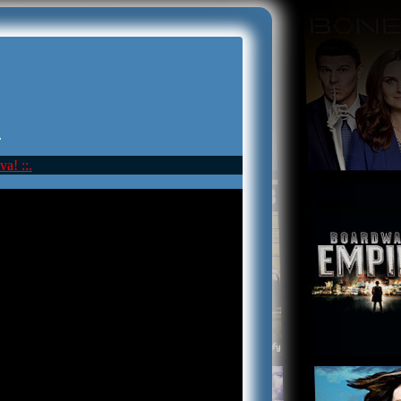
.
va! ::.