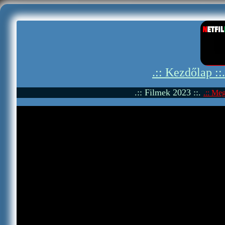
.:: Kezdőlap ::
.:: Filmek 2023 ::.
.:: Meg