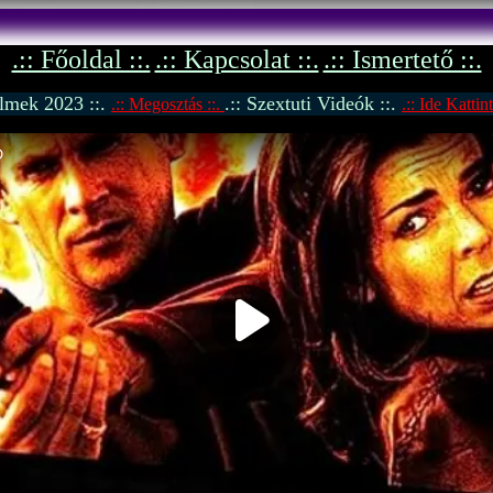
.:: Főoldal ::.
.:: Kapcsolat ::.
.:: Ismertető ::.
Filmek 2023 ::.
.:: Szextuti Videók ::.
.:: Megosztás ::.
.:: Ide Kattint