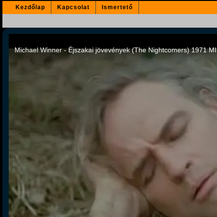
Kezdőlap
Kapcsolat
Ismertető